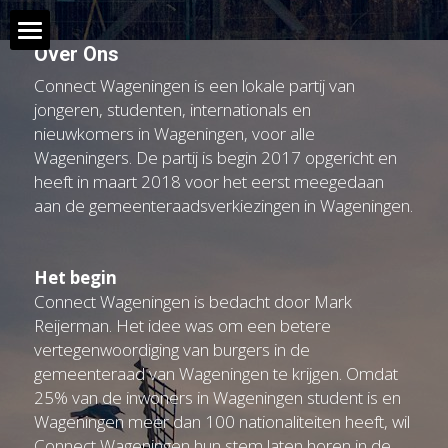
Over Ons
Home
Connect Wageningen is een lokale partij van 
jongeren, studenten, internationals en 
Over ons
nieuwkomers in Wageningen, voor alle 
Wageningers. De partij is begin 2017 opgericht en 
Wat doet de gemeente?
heeft in maart 2018 voor het eerst meegedaan 
aan de gemeenteraadsverkiezingen in Wageningen.
Contact
Het begin
English
Connect Wageningen is bedacht door Mark 
Reijerman. Het idee was om een betere 
vertegenwoordiging van burgers in de 
gemeenteraad van Wageningen te krijgen. Omdat 
25% van de inwoners in Wageningen student is en 
Wageningen meer dan 100 nationaliteiten heeft, wil 
Connect Wageningen hun stem laten horen in de 