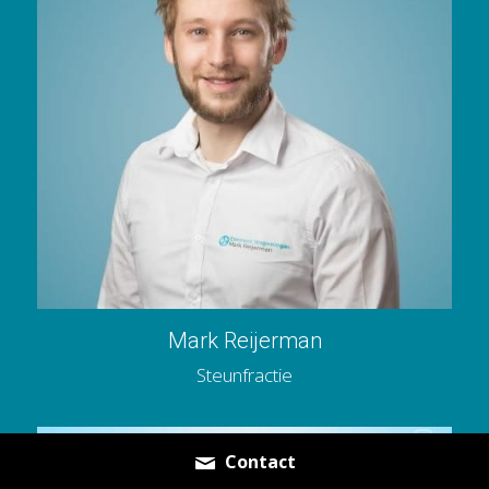
Mark Reijerman
Steunfractie
Contact