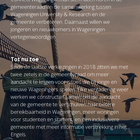
gemeenteraad en de samenwerking tussen 
Wageningen University & Research en de 
gemeente verbeteren. Daarnaast willen we 
jongeren en nieuwkomers in Wageningen 
vertegenwoordigen.
Tot nu toe
Sinds de laatste verkiezingen in 2018 zitten we met 
twee zetels in de gemeenteraad om meer 
aandacht te krijgen voor issues die bij jonge en 
nieuwe Wageningers spelen. Elke vergadering weer 
werken we constructief samen om de aandacht 
van de gemeente te verschuiven naar betere 
bereikbaarheid in Wageningen, meer woningen 
voor studenten en starters, en een inclusievere 
gemeente met meer informatie verstrekking in het 
Engels.