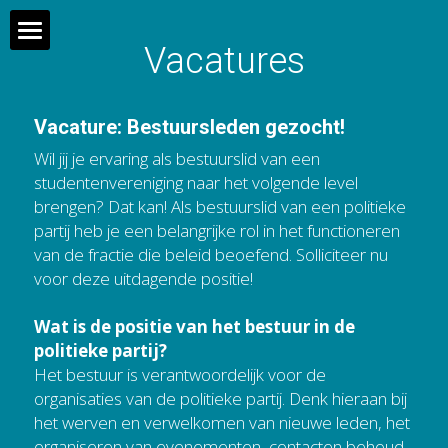
Vacatures
Home
Over ons
Vacature: Bestuursleden gezocht!
Wil jij je ervaring als bestuurslid van een 
Wat doet de gemeente?
studentenvereniging naar het volgende level 
brengen? Dat kan! Als bestuurslid van een politieke 
partij heb je een belangrijke rol in het functioneren 
Contact
van de fractie die beleid beoefend. Solliciteer nu 
voor deze uitdagende positie!
English
Wat is de positie van het bestuur in de 
politieke partij?
Het bestuur is verantwoordelijk voor de 
organisaties van de politieke partij. Denk hieraan bij 
het werven en verwelkomen van nieuwe leden, het 
organiseren van evenementen, contacten behoud, 